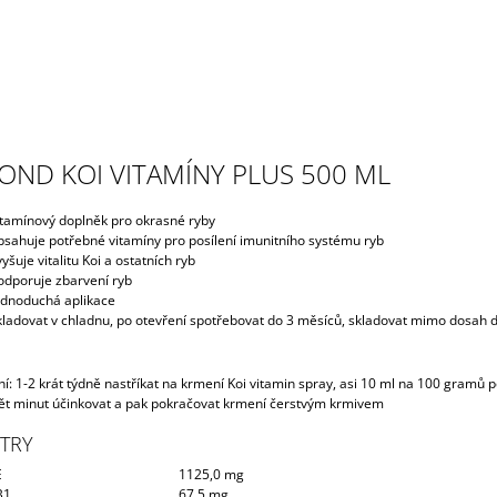
OND KOI VITAMÍNY PLUS 500 ML
itamínový doplněk pro okrasné ryby
bsahuje potřebné vitamíny pro posílení imunitního systému ryb
yšuje vitalitu Koi a ostatních ryb
odporuje zbarvení ryb
ednoduchá aplikace
kladovat v chladnu, po otevření spotřebovat do 3 měsíců, skladovat mimo dosah d
í:
1-2 krát týdně nastříkat na krmení Koi vitamin spray, asi 10 ml na 100 gramů p
ět minut účinkovat a pak pokračovat krmení čerstvým krmivem
TRY
E
1125,0 mg
B1
67,5 mg