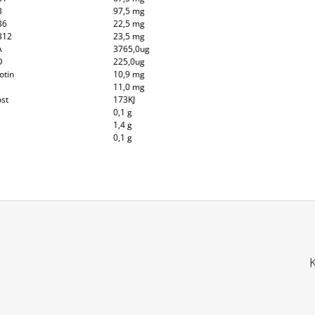
B
97,5 mg
B6
22,5 mg
B12
23,5 mg
A
3765,0ug
D
225,0ug
otin
10,9 mg
11,0 mg
st
173KJ
0,1 g
1,4 g
0,1 g