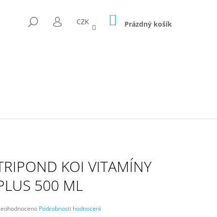
NÁKUPNÍ
HLEDAT
CZK
KOŠÍK
Prázdný košík
PŘIHLÁŠENÍ
TRIPOND KOI VITAMÍNY
PLUS 500 ML
D FÓLII 300G/M2
růměrné
eohodnoceno
Podrobnosti hodnocení
odnocení