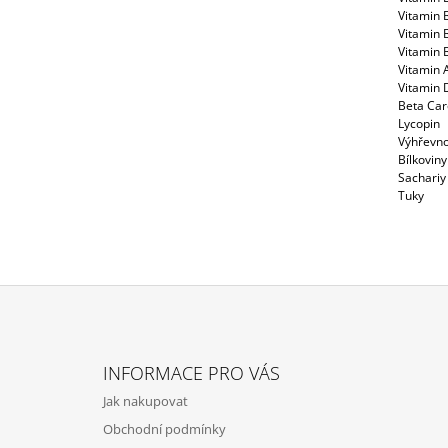
Vitamin 
Vitamin 
Vitamin 
Vitamin 
Vitamin 
Beta Car
Lycopin
Výhřevno
Bílkoviny
Sachariy
Tuky
Z
Á
INFORMACE PRO VÁS
P
Jak nakupovat
A
Obchodní podmínky
T