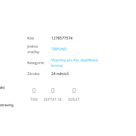
Kód
1278577574
Jméno
TRIPOND
značky
:
Vitamíny pro Koi, doplňková
Kategorie
:
krmiva
Záruka
:
24 měsíců
ětí
TISK
ZEPTAT SE
SDÍLET
otraviny,