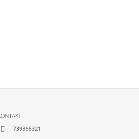
KONTAKT
739365321