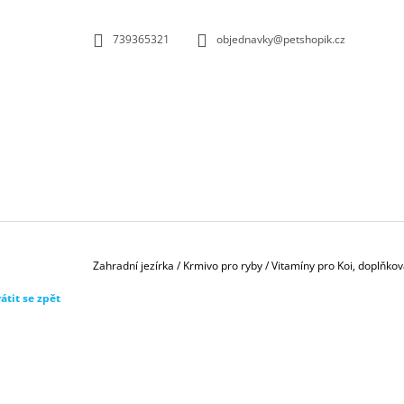
K
Přejít
na
O
ZPĚT
ZPĚT
739365321
objednavky@petshopik.cz
obsah
DO
DO
Š
OBCHODU
OBCHODU
Í
K
Domů
Zahradní jezírka
/
Krmivo pro ryby
/
Vitamíny pro Koi, doplňko
átit se zpět
BIOKULIČKY 42MM/1KS
1,45 Kč