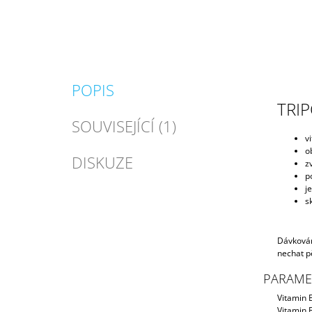
POPIS
TRIP
SOUVISEJÍCÍ (1)
v
o
DISKUZE
zv
p
j
s
Dávkován
nechat p
PARAME
Vitamin 
Vitamin 