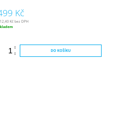
roduktu
499 Kč
e
,0
12,40 Kč bez DPH
ěrná
kladem
vězdiček.
ena:
DO KOŠÍKU