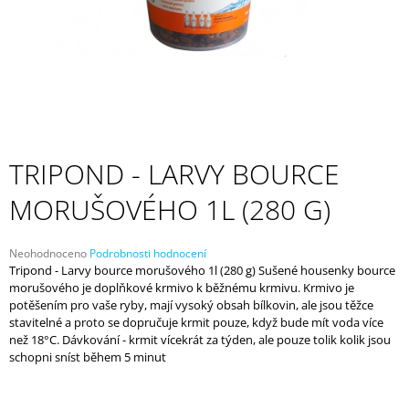
A
J
Í
T
?
TRIPOND - LARVY BOURCE
MORUŠOVÉHO 1L (280 G)
HLEDAT
Průměrné
Neohodnoceno
Podrobnosti hodnocení
hodnocení
Tripond - Larvy bource morušového 1l (280 g) Sušené housenky bource
D
produktu
morušového je doplňkové krmivo k běžnému krmivu. Krmivo je
O
je
potěšením pro vaše ryby, mají vysoký obsah bílkovin, ale jsou těžce
P
0,0
stavitelné a proto se dopručuje krmit pouze, když bude mít voda více
z
O
než 18°C. Dávkování - krmit vícekrát za týden, ale pouze tolik kolik jsou
5
R
schopni sníst během 5 minut
hvězdiček.
U
Č
U