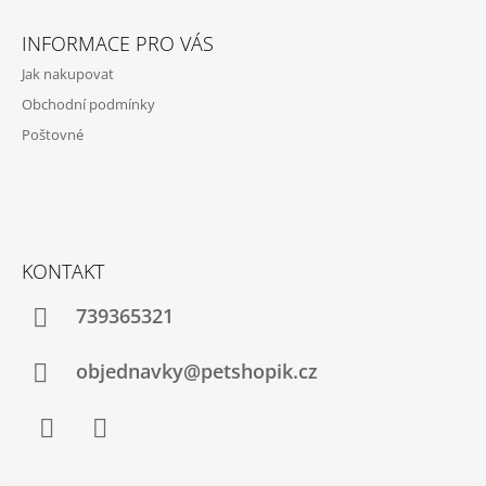
Z
Á
INFORMACE PRO VÁS
P
Jak nakupovat
A
Obchodní podmínky
T
Poštovné
Í
KONTAKT
739365321
objednavky@petshopik.cz
Facebook
Instagram