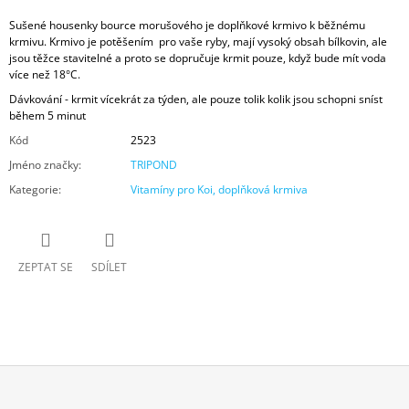
Sušené
housenky bource morušového
je doplňkové krmivo
k
běžnému
krmivu. Krmivo je potěšením pro vaše ryby, mají vysoký obsah bílkovin, ale
jsou těžce stavitelné a proto se dopručuje krmit pouze, když bude mít voda
více než 18°C.
Dávkování - krmit vícekrát za týden, ale pouze tolik kolik jsou schopni sníst
během 5 minut
Kód
2523
Jméno značky
:
TRIPOND
Kategorie
:
Vitamíny pro Koi, doplňková krmiva
ZEPTAT SE
SDÍLET