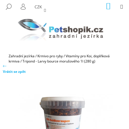
K
Přejít
NÁKUP
M
HLEDAT
CZK
na
KOŠÍK
O
PŘIHLÁŠENÍ
ZPĚT
ZPĚT
obsah
Š
Í
C
K
O
P
O
Domů
Zahradní jezírka
/
Krmivo pro ryby
/
Vitamíny pro Koi, doplňková
T
krmiva
/
Tripond - Larvy bource morušového 1l (280 g)
Ř
Vrátit se zpět
E
B
U
J
E
T
E
N