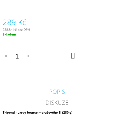
J
E
M
E
289 Kč
238,84 Kč bez DPH
BIOKULIČKY
Měrná
Skladem
42MM/1KS
cena:
1,45
Kč
DO
KOŠÍKU
POPIS
DISKUZE
Tripond - Larvy bource morušového 1l (280 g)