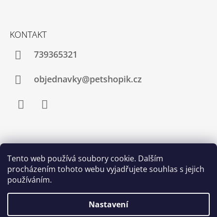
KONTAKT
739365321
objednavky@petshopik.cz
Facebook
Instagram
Zboží.cz
Heureka.cz
Shoptet.cz
Tento web používá soubory cookie. Dalším
procházením tohoto webu vyjadřujete souhlas s jejich
Najnakup.sk
Srovnání cen ušetřím.cz
Nákup.24hod.sk
používáním.
Porovnanie cien
Nastavení