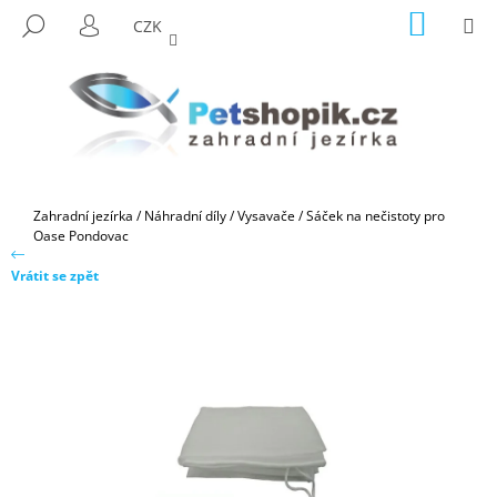
K
Přejít
NÁKUP
M
HLEDAT
CZK
na
KOŠÍK
O
PŘIHLÁŠENÍ
ZPĚT
ZPĚT
obsah
Š
Í
C
K
O
P
O
Domů
Zahradní jezírka
/
Náhradní díly
/
Vysavače
/
Sáček na nečistoty pro
T
Oase Pondovac
Ř
Vrátit se zpět
E
B
U
J
E
T
E
N