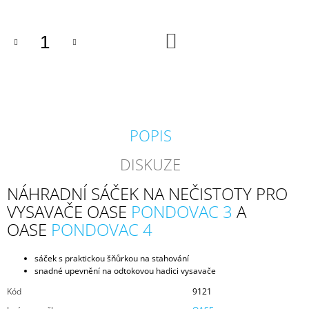
J
E
M
DO
KOŠÍKU
E
GEOTEXTÍLIE
POD
FÓLII
300G/M2
POPIS
35
Kč
DISKUZE
NÁHRADNÍ SÁČEK NA NEČISTOTY PRO
VYSAVAČE OASE
PONDOVAC 3
A
OASE
PONDOVAC 4
sáček s praktickou šňůrkou na stahování
snadné upevnění na odtokovou hadici vysavače
Kód
9121