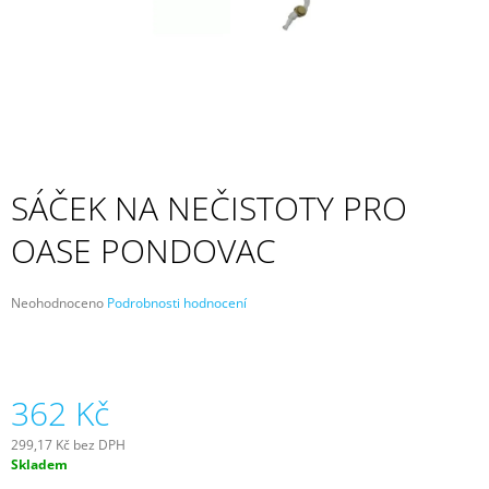
A
J
Í
T
?
SÁČEK NA NEČISTOTY PRO
OASE PONDOVAC
HLEDAT
Průměrné
Neohodnoceno
Podrobnosti hodnocení
hodnocení
D
produktu
O
je
P
0,0
z
362 Kč
O
5
R
hvězdiček.
U
299,17 Kč bez DPH
Č
Měrná
Skladem
cena:
U