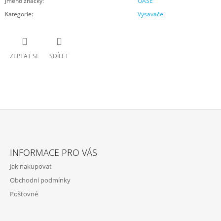
Jméno značky
:
OASE
Kategorie
:
Vysavače
ZEPTAT SE
SDÍLET
Z
Á
INFORMACE PRO VÁS
P
Jak nakupovat
A
Obchodní podmínky
T
Poštovné
Í