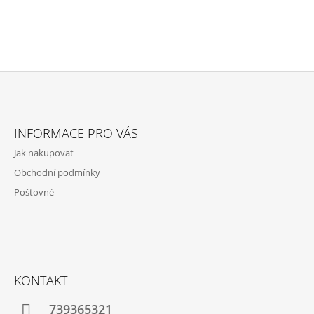
Z
Á
INFORMACE PRO VÁS
P
Jak nakupovat
A
Obchodní podmínky
T
Poštovné
Í
KONTAKT
739365321