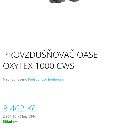
A
J
Í
T
?
PROVZDUŠŇOVAČ OASE
OXYTEX 1000 CWS
HLEDAT
Průměrné
Neohodnoceno
Podrobnosti hodnocení
hodnocení
D
produktu
O
je
P
0,0
z
3 462 Kč
O
5
R
hvězdiček.
U
2 861,16 Kč bez DPH
Č
Měrná
Skladem
cena:
U