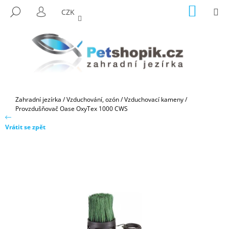
K
Přejít
NÁKUP
M
HLEDAT
CZK
na
KOŠÍK
O
PŘIHLÁŠENÍ
ZPĚT
ZPĚT
obsah
Š
Í
C
K
O
P
O
Domů
Zahradní jezírka
/
Vzduchování, ozón
/
Vzduchovací kameny
/
T
Provzdušňovač Oase OxyTex 1000 CWS
Ř
Vrátit se zpět
E
B
U
J
E
T
E
N