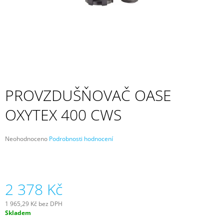
A
J
Í
T
?
PROVZDUŠŇOVAČ OASE
OXYTEX 400 CWS
HLEDAT
Průměrné
Neohodnoceno
Podrobnosti hodnocení
hodnocení
D
produktu
O
je
P
0,0
z
2 378 Kč
O
5
R
hvězdiček.
U
1 965,29 Kč bez DPH
Č
Měrná
Skladem
cena:
U