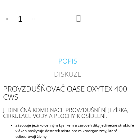
J
E
M
DO
KOŠÍKU
E
BIOKULIČKY
42MM/1KS
1,45
Kč
POPIS
DISKUZE
PROVZDUŠŇOVAČ OASE OXYTEX 400
CWS
JEDINEČNÁ KOMBINACE PROVZDUŠNĚNÍ JEZÍRKA,
CIRKULACE VODY A PLOCHY K OSÍDLENÍ.
zásobuje jezírko cenným kyslíkem a zároveň díky jedinečné struktuře
vláken poskytuje dostatek místa pro mikroorganizmy, které
odbourávají živiny