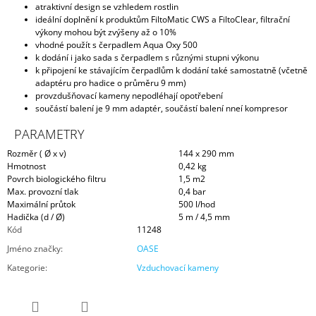
atraktivní design se vzhledem rostlin
ideální doplnění k produktům FiltoMatic CWS a FiltoClear, filtrační
výkony mohou být zvýšeny až o 10%
vhodné použít s čerpadlem Aqua Oxy 500
k dodání i jako sada s čerpadlem s různými stupni výkonu
k připojení ke stávajícím čerpadlům k dodání také samostatně (včetně
adaptéru pro hadice o průměru 9 mm)
provzdušňovací kameny nepodléhají opotřebení
součástí balení je 9 mm adaptér, součástí balení nneí kompresor
PARAMETRY
Rozměr ( Ø x v)
144 x 290 mm
Hmotnost
0,42 kg
Povrch biologického filtru
1,5 m2
Max. provozní tlak
0,4 bar
Maximální průtok
500 l/hod
Hadička (d / Ø)
5 m / 4,5 mm
Kód
11248
Jméno značky
:
OASE
Kategorie
:
Vzduchovací kameny