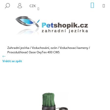
K
Přejít
NÁKUP
M
HLEDAT
CZK
na
KOŠÍK
O
PŘIHLÁŠENÍ
ZPĚT
ZPĚT
obsah
Š
Í
C
K
O
P
O
Domů
Zahradní jezírka
/
Vzduchování, ozón
/
Vzduchovací kameny
/
T
Provzdušňovač Oase OxyTex 400 CWS
Ř
Vrátit se zpět
E
B
U
J
E
T
E
N