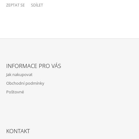
ZEPTAT SE
SDÍLET
Z
Á
INFORMACE PRO VÁS
P
Jak nakupovat
A
Obchodní podmínky
T
Poštovné
Í
KONTAKT