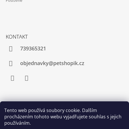
Poštovné
Í
KONTAKT
739365321
objednavky@petshopik.cz
Facebook
Instagram
Zboží.cz
Heureka.cz
Shoptet.cz
Tento web používá soubory cookie. Dalším
procházením tohoto webu vyjadřujete souhlas s jejich
Najnakup.sk
Srovnání cen ušetřím.cz
Nákup.24hod.sk
používáním.