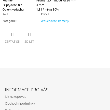
Rozměr
Průměr 25 mm, délka 30 mm
Připojovací trn
4 mm
Objem vzduchu
1,3 l / min ± 30%
Kód
11221
Kategorie
:
Vzduchovací kameny
ZEPTAT SE
SDÍLET
Z
Á
INFORMACE PRO VÁS
P
Jak nakupovat
A
Obchodní podmínky
T