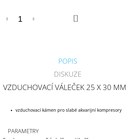
J
E
M
DO
KOŠÍKU
E
KARTÁČ
60
X
15
CM
POPIS
80
Kč
DISKUZE
VZDUCHOVACÍ VÁLEČEK 25 X 30 MM
vzduchovací kámen pro slabé akvarijní kompresory
PARAMETRY