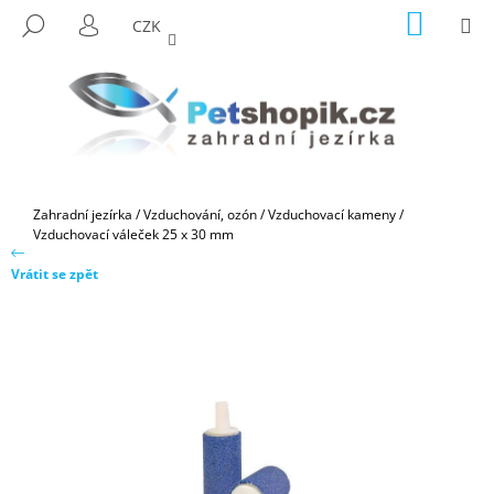
K
Přejít
NÁKUP
M
HLEDAT
CZK
na
KOŠÍK
O
PŘIHLÁŠENÍ
ZPĚT
ZPĚT
obsah
Š
Í
C
K
O
P
O
Domů
Zahradní jezírka
/
Vzduchování, ozón
/
Vzduchovací kameny
/
T
Vzduchovací váleček 25 x 30 mm
Ř
Vrátit se zpět
E
B
U
J
E
T
E
N