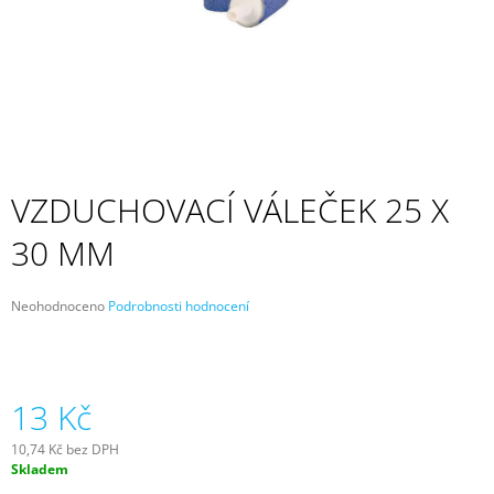
A
J
Í
T
?
VZDUCHOVACÍ VÁLEČEK 25 X
30 MM
HLEDAT
Průměrné
Neohodnoceno
Podrobnosti hodnocení
hodnocení
D
produktu
O
je
P
0,0
z
13 Kč
O
5
R
hvězdiček.
U
10,74 Kč bez DPH
Č
Měrná
Skladem
cena:
U