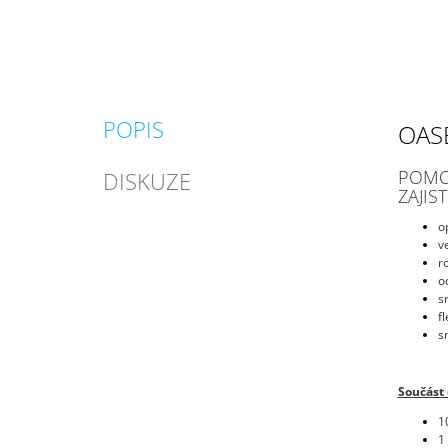
POPIS
OAS
POMO
DISKUZE
ZAJIS
o
v
r
o
s
f
s
Součást
1
1