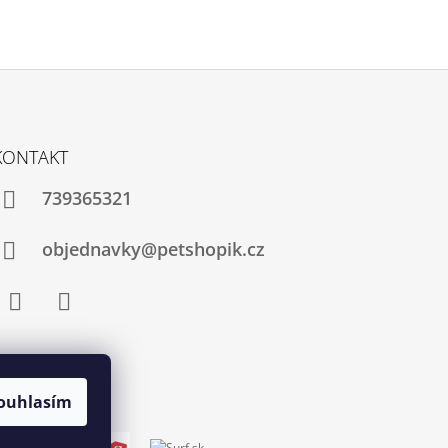
KONTAKT
739365321
objednavky@petshopik.cz
Facebook
Instagram
ouhlasím