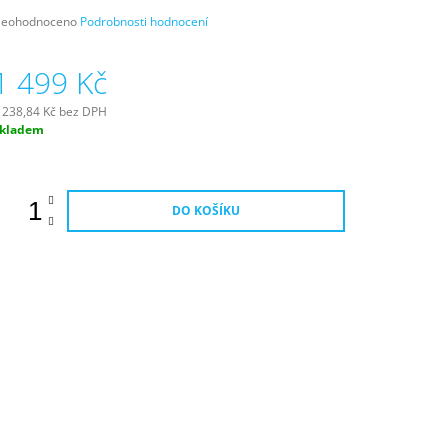
růměrné
eohodnoceno
Podrobnosti hodnocení
odnocení
roduktu
1 499 Kč
e
,0
 238,84 Kč bez DPH
ěrná
kladem
vězdiček.
ena:
DO KOŠÍKU