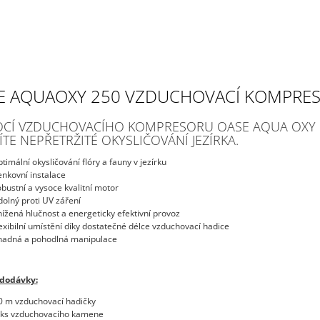
E AQUAOXY 250 VZDUCHOVACÍ KOMPRE
CÍ VZDUCHOVACÍHO KOMPRESORU OASE AQUA OXY 
TÍTE NEPŘETRŽITÉ OKYSLIČOVÁNÍ JEZÍRKA.
ptimální okysličování flóry a fauny v jezírku
enkovní instalace
obustní a vysoce kvalitní motor
dolný proti UV záření
nížená hlučnost a energeticky efektivní provoz
lexibilní umístění díky dostatečné délce vzduchovací hadice
nadná a pohodlná manipulace
 dodávky:
0 m vzduchovací hadičky
 ks vzduchovacího kamene