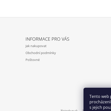
Z
Á
INFORMACE PRO VÁS
P
Jak nakupovat
A
Obchodní podmínky
T
Poštovné
Í
Tento web 
procházení
s jejich po
Najnakup.sk
Srovnání cen ušetří