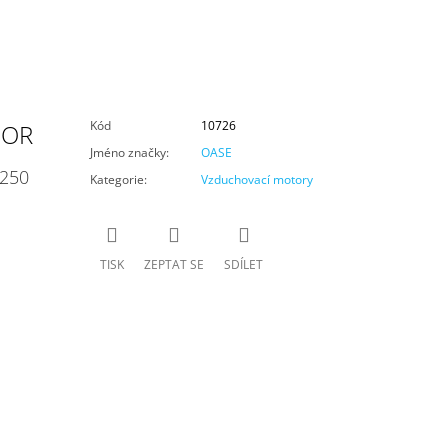
Kód
10726
SOR
Jméno značky
:
OASE
250
Kategorie
:
Vzduchovací motory
TISK
ZEPTAT SE
SDÍLET