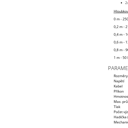
2
Hloubkov
0 m - 250
0,2 m - 2
0,4 m - 1
0,6 m - 1
0,8 m - 9
1 m - 50 
PARAME
Rozměry
Napětí
Kabel
Příkon
Hmotnos
Max. prů
Tlak
Počet vý
Hadička (
Mechanic