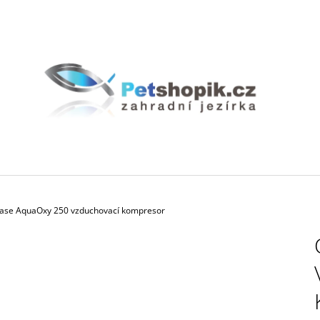
CO POTŘEBUJETE NAJÍT?
HLEDAT
DOPORUČUJEME
ase AquaOxy 250 vzduchovací kompresor
BIOAKVACIT - BIOMOLITAN CENA ZA
GEOTEXTÍLIE PO
1DM3 = 1LITR
35 Kč