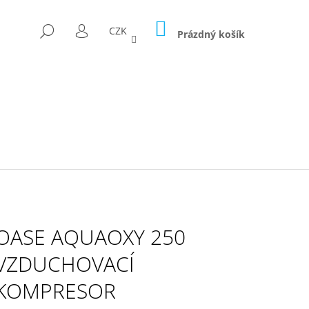
NÁKUPNÍ
HLEDAT
CZK
KOŠÍK
Prázdný košík
PŘIHLÁŠENÍ
OASE AQUAOXY 250
VZDUCHOVACÍ
KOMPRESOR
D FÓLII 300G/M2