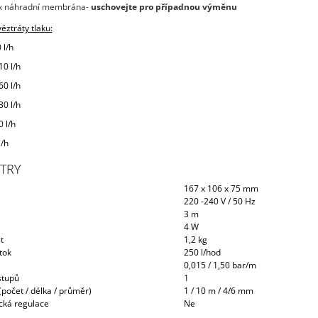
x náhradní membrána-
uschovejte pro případnou výměnu
éztráty tlaku:
 l/h
10 l/h
60 l/h
30 l/h
0 l/h
l/h
TRY
167 x 106 x 75 mm
220 -240 V / 50 Hz
3 m
4 W
t
1,2 kg
tok
250 l/hod
0,015 / 1,50 bar/m
stupů
1
počet / délka / průměr)
1 / 10 m / 4/6 mm
ká regulace
Ne