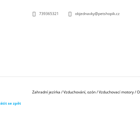
K
Přejít
na
O
ZPĚT
ZPĚT
739365321
objednavky@petshopik.cz
obsah
DO
DO
Š
OBCHODU
OBCHODU
Í
K
Domů
Zahradní jezírka
/
Vzduchování, ozón
/
Vzduchovací motory
/
O
átit se zpět
BIOKULIČKY 42MM/1KS
1,45 Kč