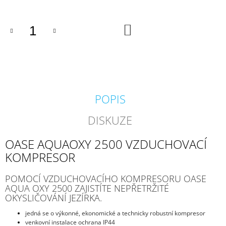
J
E
M
DO
KOŠÍKU
E
BIOKULIČKY
42MM/1KS
1,45
Kč
POPIS
DISKUZE
OASE AQUAOXY 2500 VZDUCHOVACÍ
KOMPRESOR
POMOCÍ VZDUCHOVACÍHO KOMPRESORU OASE
AQUA OXY 2500 ZAJISTÍTE NEPŘETRŽITÉ
OKYSLIČOVÁNÍ JEZÍRKA.
jedná se o výkonné, ekonomické a technicky robustní kompresor
venkovní instalace ochrana IP44