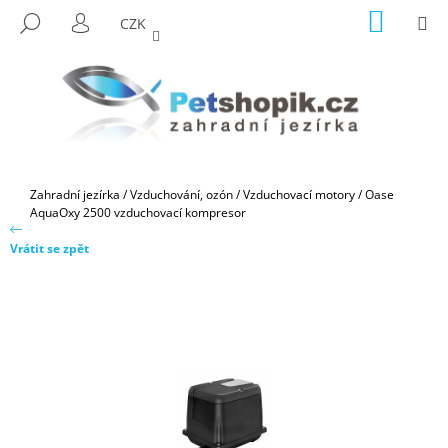
K
Přejít
NÁKUP
M
HLEDAT
CZK
na
KOŠÍK
O
PŘIHLÁŠENÍ
ZPĚT
ZPĚT
obsah
Š
Í
C
K
O
P
O
Domů
Zahradní jezírka
/
Vzduchování, ozón
/
Vzduchovací motory
/
Oase
T
AquaOxy 2500 vzduchovací kompresor
Ř
Vrátit se zpět
E
B
U
J
E
T
E
N