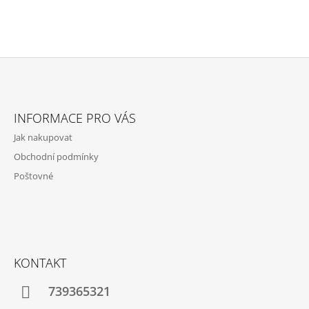
Z
Á
INFORMACE PRO VÁS
P
Jak nakupovat
A
Obchodní podmínky
T
Poštovné
Í
KONTAKT
739365321