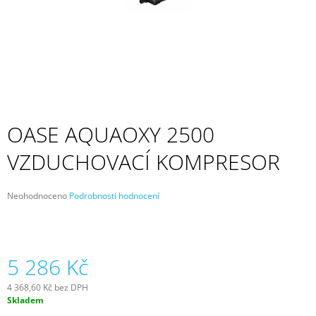
A
J
Í
T
?
OASE AQUAOXY 2500
VZDUCHOVACÍ KOMPRESOR
HLEDAT
Průměrné
Neohodnoceno
Podrobnosti hodnocení
hodnocení
D
produktu
O
je
P
0,0
z
5 286 Kč
O
5
R
hvězdiček.
U
4 368,60 Kč bez DPH
Č
Měrná
Skladem
cena:
U