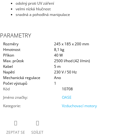
odolný proti UV záření
velmi nízká hlučnost
snadná a pohodlná manipulace
PARAMETRY
Rozměry
245 x 185 x 200 mm
Hmotnost
8,1 kg
Příkon
40 W
Max. průtok
2500 l/hod (42 l/min)
Kabel
5 m
Napětí
230 V / 50 Hz
Mechanická regulace
Ano
Počet výstupů
1
Kód
10708
Jméno značky
:
OASE
Kategorie
:
Vzduchovací motory
ZEPTAT SE
SDÍLET