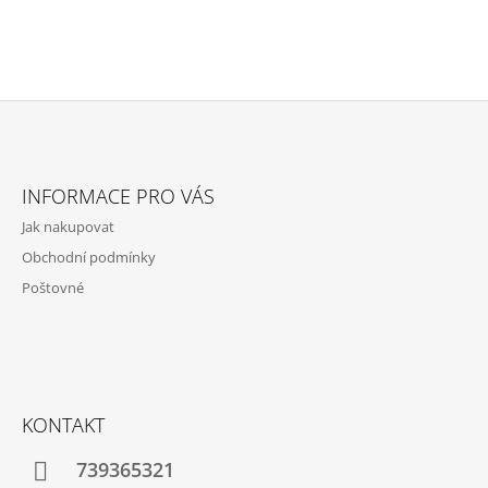
Z
Á
INFORMACE PRO VÁS
P
Jak nakupovat
A
Obchodní podmínky
T
Poštovné
Í
KONTAKT
739365321