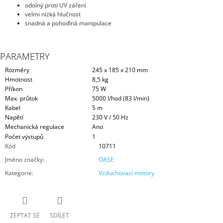
odolný proti UV záření
velmi nízká hlučnost
snadná a pohodlná manipulace
PARAMETRY
Rozměry
245 x 185 x 210 mm
Hmotnost
8,5 kg
Příkon
75 W
Max. průtok
5000 l/hod (83 l/min)
Kabel
5 m
Napětí
230 V / 50 Hz
Mechanická regulace
Ano
Počet výstupů
1
Kód
10711
Jméno značky
:
OASE
Kategorie
:
Vzduchovací motory
ZEPTAT SE
SDÍLET