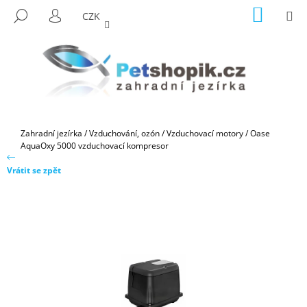
K
Přejít
NÁKUP
M
HLEDAT
CZK
na
KOŠÍK
O
PŘIHLÁŠENÍ
ZPĚT
ZPĚT
obsah
Š
Í
C
K
O
P
O
Domů
Zahradní jezírka
/
Vzduchování, ozón
/
Vzduchovací motory
/
Oase
T
AquaOxy 5000 vzduchovací kompresor
Ř
Vrátit se zpět
E
B
U
J
E
T
E
N