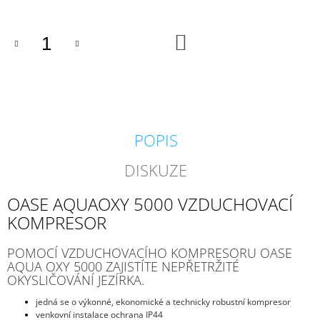
J
E
M
DO
KOŠÍKU
E
PROFI
HADICE
63
MM
POPIS
203
Kč
DISKUZE
OASE AQUAOXY 5000 VZDUCHOVACÍ
KOMPRESOR
POMOCÍ VZDUCHOVACÍHO KOMPRESORU OASE
AQUA OXY 5000 ZAJISTÍTE NEPŘETRŽITÉ
OKYSLIČOVÁNÍ JEZÍRKA.
jedná se o výkonné, ekonomické a technicky robustní kompresor
venkovní instalace ochrana IP44