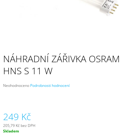
A
J
Í
T
?
NÁHRADNÍ ZÁŘIVKA OSRAM
HNS S 11 W
HLEDAT
Průměrné
Neohodnoceno
Podrobnosti hodnocení
hodnocení
D
produktu
O
je
P
0,0
z
249 Kč
O
5
R
hvězdiček.
U
205,79 Kč bez DPH
Č
Měrná
Skladem
cena:
U