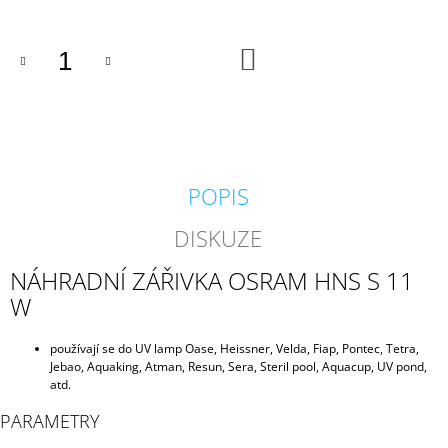
J
E
M
DO
KOŠÍKU
E
BIOAKVACIT
-
BIOMOLITAN
CENA
ZA
POPIS
1DM3
=
DISKUZE
1LITR
26
NÁHRADNÍ ZÁŘIVKA OSRAM HNS S 11
Kč
W
používají se do UV lamp Oase, Heissner, Velda, Fiap, Pontec, Tetra,
Jebao, Aquaking, Atman, Resun, Sera, Steril pool, Aquacup, UV pond,
atd.
PARAMETRY