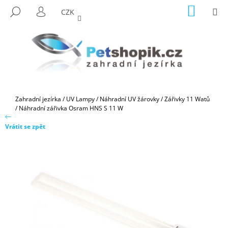
K
Přejít
NÁKUP
M
HLEDAT
CZK
na
KOŠÍK
O
PŘIHLÁŠENÍ
ZPĚT
ZPĚT
obsah
Š
Í
C
K
O
P
O
Domů
Zahradní jezírka
/
UV Lampy
/
Náhradní UV žárovky
/
Zářivky 11 Watů
T
/
Náhradní zářivka Osram HNS S 11 W
Ř
Vrátit se zpět
E
B
U
J
E
T
E
N