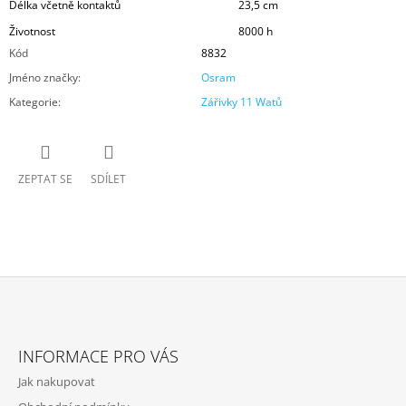
Délka včetně kontaktů
23,5 cm
Životnost
8000 h
Kód
8832
Jméno značky
:
Osram
Kategorie
:
Zářivky 11 Watů
ZEPTAT SE
SDÍLET
Z
Á
INFORMACE PRO VÁS
P
Jak nakupovat
A