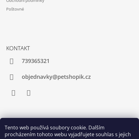
Obchodní podmínky
T
Poštovné
Í
KONTAKT
739365321
objednavky@petshopik.cz
Facebook
Instagram
Zboží.cz
Heureka.cz
Shoptet.cz
Tento web používá soubory cookie. Dalším
procházením tohoto webu vyjadřujete souhlas s jejich
Najnakup.sk
Srovnání cen ušetřím.cz
Nákup.24hod.sk