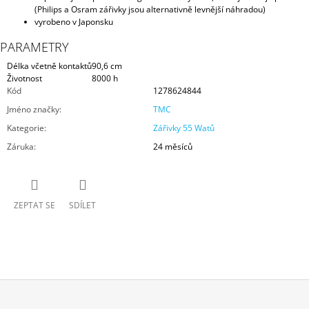
(Philips a Osram zářivky jsou alternativně levnější náhradou)
vyrobeno v Japonsku
PARAMETRY
Délka včetně kontaktů
90,6 cm
Životnost
8000 h
Kód
1278624844
Jméno značky
:
TMC
Kategorie
:
Zářivky 55 Watů
Záruka
:
24 měsíců
ZEPTAT SE
SDÍLET