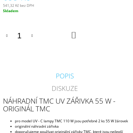
J
541,32 Kč bez DPH
E
Měrná
Skladem
M
cena:
E
DO
GEOTEXTÍLIE
KOŠÍKU
POD
FÓLII
300G/M2
35
Kč
POPIS
DISKUZE
NÁHRADNÍ TMC UV ZÁŘIVKA 55 W -
ORIGINÁL TMC
pro model UV - C lampy TMC 110 W jsou potřebné 2 ks 55 W žárovek
originální náhradní zářivka
doporučujeme používat originální zářivky TMC, které jsou nejlepší