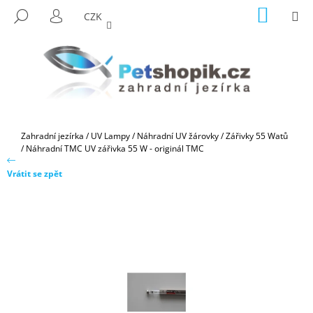
K
Přejít
NÁKUP
M
HLEDAT
CZK
na
KOŠÍK
O
PŘIHLÁŠENÍ
ZPĚT
ZPĚT
obsah
Š
Í
C
K
O
P
O
Domů
Zahradní jezírka
/
UV Lampy
/
Náhradní UV žárovky
/
Zářivky 55 Watů
T
/
Náhradní TMC UV zářivka 55 W - originál TMC
Ř
Vrátit se zpět
E
B
U
J
E
T
E
N