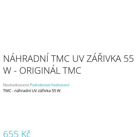
A
J
Í
T
?
NÁHRADNÍ TMC UV ZÁŘIVKA 55
W - ORIGINÁL TMC
HLEDAT
Průměrné
Neohodnoceno
Podrobnosti hodnocení
hodnocení
TMC - náhradní UV zářivka 55 W
D
produktu
O
je
P
0,0
z
O
5
R
hvězdiček.
U
Č
655 Kč
U