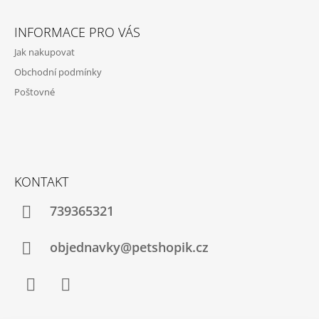
Z
Á
INFORMACE PRO VÁS
P
Jak nakupovat
A
Obchodní podmínky
T
Poštovné
Í
KONTAKT
739365321
objednavky@petshopik.cz
Facebook
Instagram