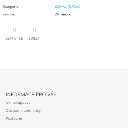
Kategorie
:
Zářivky 75 Watů
Záruka
:
24 měsíců
ZEPTAT SE
SDÍLET
Z
Á
INFORMACE PRO VÁS
P
Jak nakupovat
A
Obchodní podmínky
T
Poštovné
Í