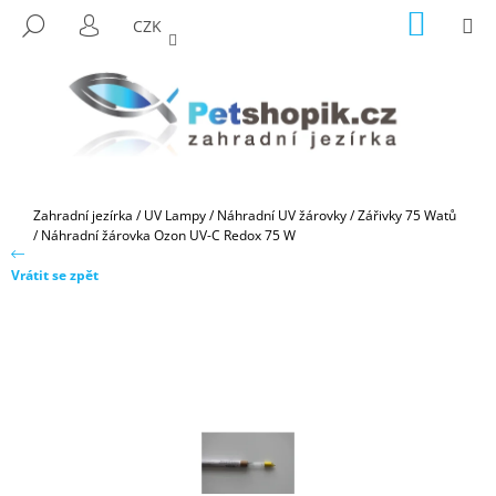
K
Přejít
NÁKUP
M
HLEDAT
CZK
na
KOŠÍK
O
PŘIHLÁŠENÍ
ZPĚT
ZPĚT
obsah
Š
Í
C
K
O
P
O
Domů
Zahradní jezírka
/
UV Lampy
/
Náhradní UV žárovky
/
Zářivky 75 Watů
T
/
Náhradní žárovka Ozon UV-C Redox 75 W
Ř
Vrátit se zpět
E
B
U
J
E
T
E
N