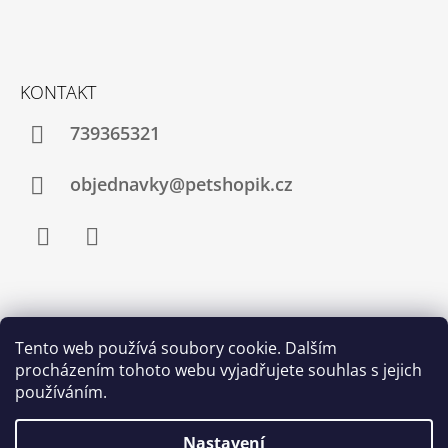
KONTAKT
739365321
objednavky@petshopik.cz
Facebook
Instagram
Zboží.cz
Heureka.cz
Shoptet.cz
Tento web používá soubory cookie. Dalším
procházením tohoto webu vyjadřujete souhlas s jejich
Najnakup.sk
Srovnání cen ušetřím.cz
Nákup.24hod.sk
používáním.
Porovnanie cien
Nastavení