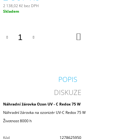
J
2 138,02 Kč bez DPH
E
Měrná
Skladem
M
cena:
E
DO
PROFI
KOŠÍKU
HADICE
63
MM
203
Kč
POPIS
DISKUZE
Náhradní žárovka Ozon UV - C Redox 75 W
Náhradní žárovka na ozonizér UV-C Redox 75 W
Životnost 8000 h
Kód
1278625950