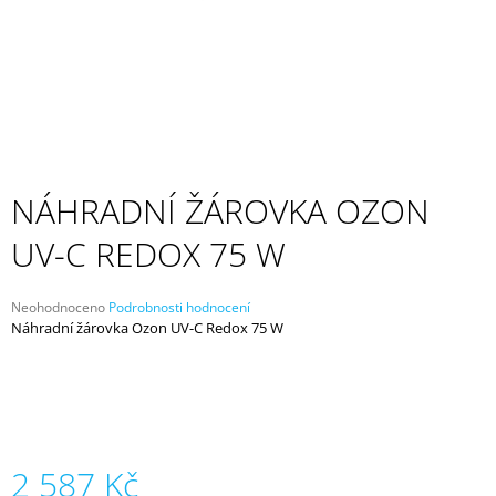
A
J
Í
T
?
NÁHRADNÍ ŽÁROVKA OZON
UV-C REDOX 75 W
HLEDAT
Průměrné
Neohodnoceno
Podrobnosti hodnocení
hodnocení
Náhradní žárovka Ozon UV-C Redox 75 W
D
produktu
O
je
P
0,0
z
O
5
R
hvězdiček.
U
Č
2 587 Kč
U