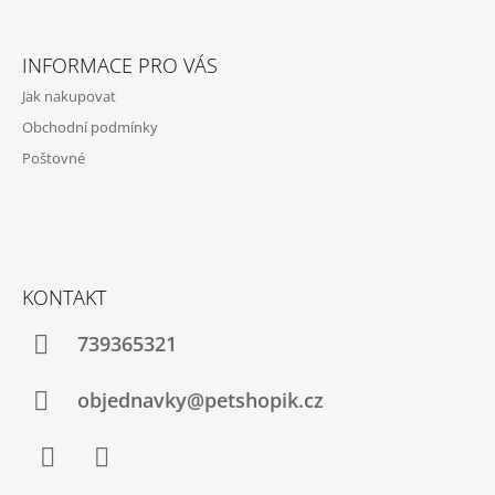
Z
A
Á
J
INFORMACE PRO VÁS
P
Í
Jak nakupovat
A
T
Obchodní podmínky
T
?
Poštovné
Í
HLEDAT
KONTAKT
739365321
D
O
P
objednavky@petshopik.cz
O
R
U
Č
U
Facebook
Instagram