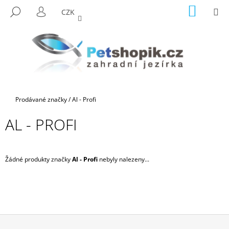
K
Přejít
NÁKUP
M
HLEDAT
CZK
na
KOŠÍK
O
PŘIHLÁŠENÍ
ZPĚT
ZPĚT
obsah
Š
Í
C
K
O
P
O
Domů
Prodávané značky
/
Al - Profi
T
Ř
AL - PROFI
E
B
U
Žádné produkty značky
Al - Profi
nebyly nalezeny...
J
E
T
E
N