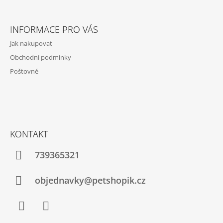
Z
A
Á
J
INFORMACE PRO VÁS
P
Í
Jak nakupovat
A
T
Obchodní podmínky
T
?
Poštovné
Í
HLEDAT
KONTAKT
739365321
D
O
P
objednavky@petshopik.cz
O
R
U
Č
U
Facebook
Instagram