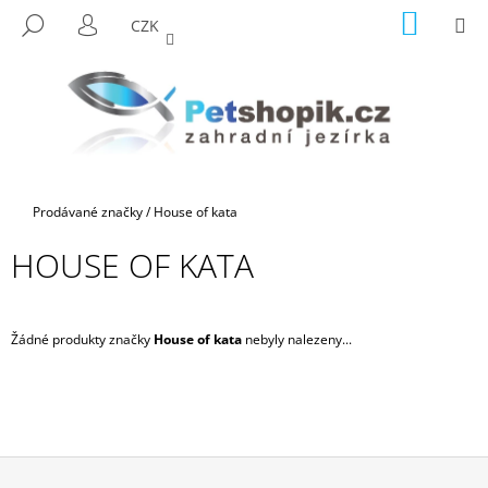
K
Přejít
NÁKUP
M
HLEDAT
CZK
na
KOŠÍK
O
PŘIHLÁŠENÍ
ZPĚT
ZPĚT
obsah
Š
Í
C
K
O
P
O
Domů
Prodávané značky
/
House of kata
T
Ř
HOUSE OF KATA
E
B
U
Žádné produkty značky
House of kata
nebyly nalezeny...
J
E
T
E
N