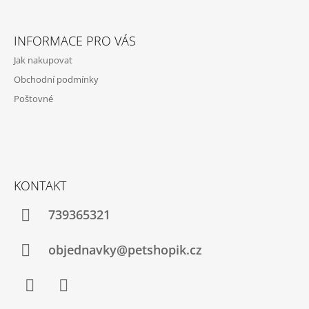
Z
A
Á
J
INFORMACE PRO VÁS
P
Í
Jak nakupovat
A
T
Obchodní podmínky
T
?
Poštovné
Í
HLEDAT
KONTAKT
739365321
D
O
P
objednavky@petshopik.cz
O
R
U
Č
U
Facebook
Instagram