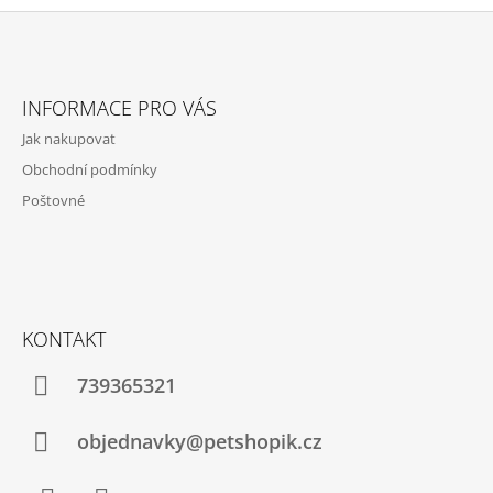
A
J
Z
Í
Á
INFORMACE PRO VÁS
T
P
?
Jak nakupovat
A
Obchodní podmínky
T
Poštovné
Í
HLEDAT
KONTAKT
D
O
739365321
P
O
R
objednavky@petshopik.cz
U
Č
U