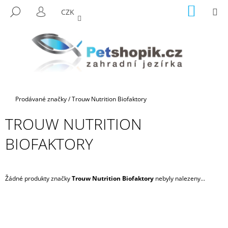
K
Přejít
NÁKUP
M
HLEDAT
CZK
na
KOŠÍK
O
PŘIHLÁŠENÍ
ZPĚT
ZPĚT
obsah
Š
Í
C
K
O
P
O
Domů
Prodávané značky
/
Trouw Nutrition Biofaktory
T
Ř
TROUW NUTRITION
E
BIOFAKTORY
B
U
J
Žádné produkty značky
Trouw Nutrition Biofaktory
nebyly nalezeny...
E
T
E
N