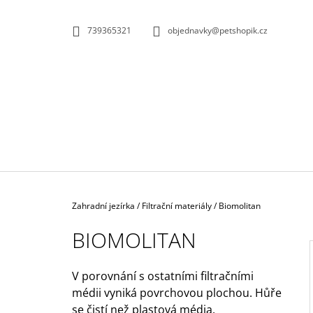
K
Přejít
na
O
ZPĚT
ZPĚT
739365321
objednavky@petshopik.cz
obsah
DO
DO
Š
OBCHODU
OBCHODU
Í
K
Domů
Zahradní jezírka
/
Filtrační materiály
/
Biomolitan
BIOMOLITAN
V porovnání s ostatními filtračními
BIOKULIČKY 42MM/1KS
médii vyniká povrchovou plochou. Hůře
I
1,45 Kč
se čistí než plastová média.