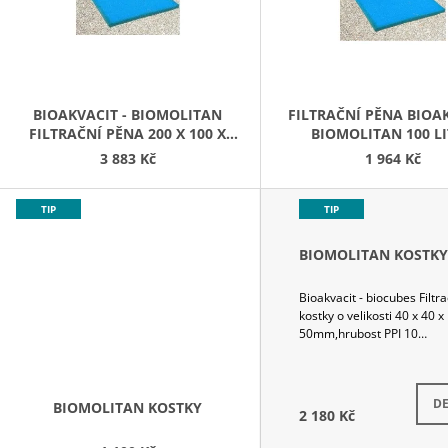
S
26 Kč
P
R
O
D
BIOAKVACIT - BIOMOLITAN
FILTRAČNÍ PĚNA BIOA
FILTRAČNÍ PĚNA 200 X 100 X
BIOMOLITAN 100 L
U
10CM
200X100X5CM.
3 883 Kč
1 964 Kč
K
T
TIP
TIP
Ů
BIOMOLITAN KOSTKY
Bioakvacit - biocubes Filtra
kostky o velikosti 40 x 40 x
50mm,hrubost PPI 10…
S
DE
BIOMOLITAN KOSTKY
2 180 Kč