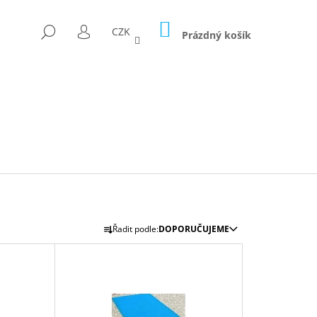
NÁKUPNÍ
HLEDAT
CZK
KOŠÍK
Prázdný košík
PŘIHLÁŠENÍ
Ř
Řadit podle:
DOPORUČUJEME
A
Z
E
N
D FÓLII 300G/M2
Í