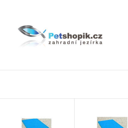
CO POTŘEBUJETE NAJÍT?
HLEDAT
DOPORUČUJEME
V
Ý
P
BIOAKVACIT - BIOMOLITAN CENA ZA
GEOTEXTÍLIE PO
1DM3 = 1LITR
35 Kč