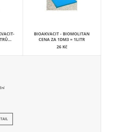
P
R
O
D
KVACIT-
BIOAKVACIT - BIOMOLITAN
U
ITRŮ
CENA ZA 1DM3 = 1LITR
K
26 Kč
T
Ů
ční
kladem
TAIL