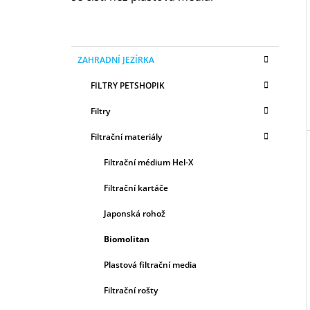
P
O
K
Přeskočit
S
ZAHRADNÍ JEZÍRKA
A
kategorie
T
T
FILTRY PETSHOPIK
E
R
G
A
Filtry
O
N
R
Filtrační materiály
I
N
E
Filtrační médium Hel-X
Í
P
Filtrační kartáče
A
Japonská rohož
N
E
Biomolitan
L
Plastová filtrační media
Filtrační rošty