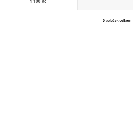
1 100 Kč
5
položek celkem
O
V
L
Á
D
A
C
Í
P
R
V
K
Y
V
Ý
P
I
S
U