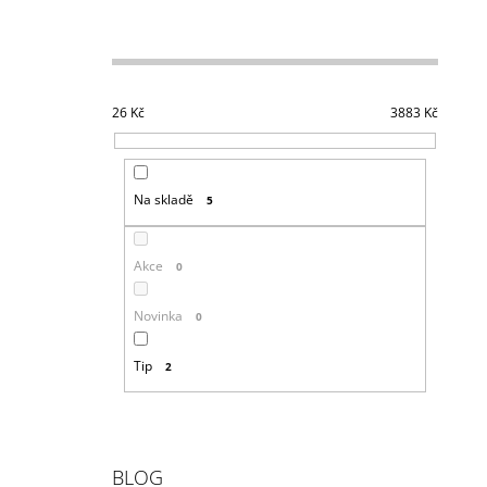
26
Kč
3883
Kč
Na skladě
5
Akce
0
Novinka
0
Tip
2
BLOG