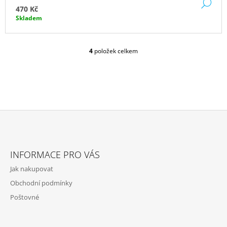
DE
470 Kč
Skladem
4
položek celkem
O
V
L
Á
D
A
C
Í
P
Z
R
Á
V
INFORMACE PRO VÁS
P
K
Jak nakupovat
Y
A
V
Obchodní podmínky
T
Ý
Poštovné
P
Í
I
S