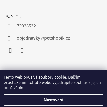
U
KONTAKT
739365321
objednavky@petshopik.cz
Facebook
Instagram
Zboží.cz
Heureka.cz
Shoptet.cz
Tento web používá soubory cookie. Dalším
procházením tohoto webu vyjadřujete souhlas s jejich
Najnakup.sk
Srovnání cen ušetřím.cz
Nákup.24hod.sk
používáním.
Porovnanie cien
Nastavení