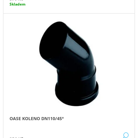
Skladem
J
E
M
E
PROFI
HADICE
63
MM
203
Kč
OASE KOLENO DN110/45°
DE