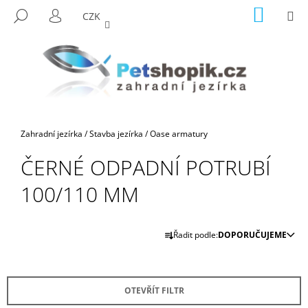
K
Přejít
NÁKUP
M
HLEDAT
CZK
na
KOŠÍK
O
PŘIHLÁŠENÍ
ZPĚT
ZPĚT
obsah
Š
Í
C
K
O
P
O
Domů
Zahradní jezírka
/
Stavba jezírka
/
Oase armatury
T
Ř
ČERNÉ ODPADNÍ POTRUBÍ
E
100/110 MM
B
U
Ř
J
Řadit podle:
DOPORUČUJEME
A
E
Z
T
E
E
OTEVŘÍT FILTR
N
N