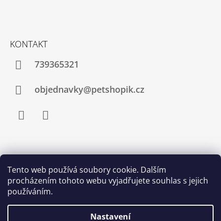
S
U
KONTAKT
739365321
objednavky@petshopik.cz
Facebook
Instagram
Zboží.cz
Heureka.cz
Shoptet.cz
Tento web používá soubory cookie. Dalším
procházením tohoto webu vyjadřujete souhlas s jejich
Najnakup.sk
Srovnání cen ušetřím.cz
Nákup.24hod.sk
používáním.
Porovnanie cien
Nastavení