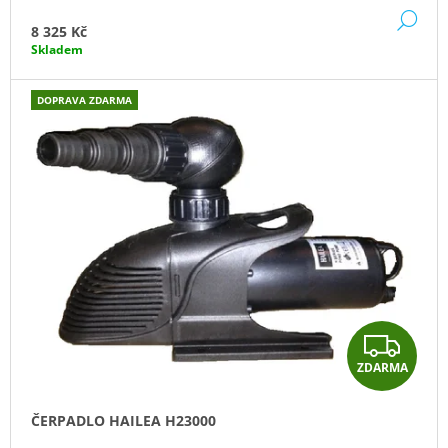
J
DE
M
8 325 Kč
E
Skladem
M
A
E
DOPRAVA ZDARMA
KARTÁČ
60
X
15
CM
80
Kč
Z
ZDARMA
D
A
ČERPADLO HAILEA H23000