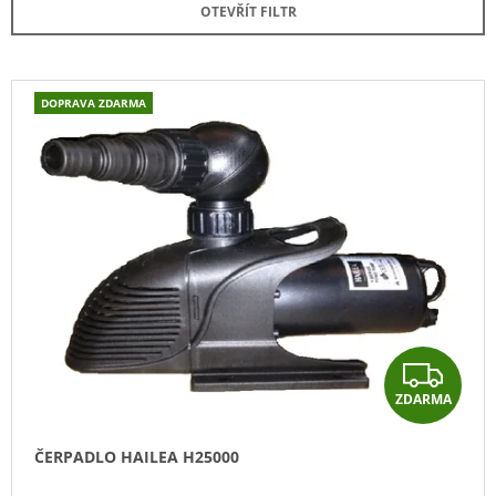
OTEVŘÍT FILTR
A
N
J
Í
Í
P
V
DOPRAVA ZDARMA
T
R
Ý
?
O
P
D
I
U
S
K
P
T
HLEDAT
R
Ů
O
D
U
D
Z
O
K
P
ZDARMA
T
D
O
R
Ů
A
U
ČERPADLO HAILEA H25000
Č
R
U