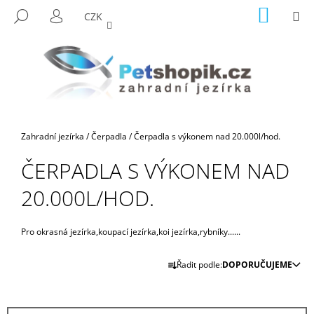
K
Přejít
NÁKUP
M
HLEDAT
CZK
na
KOŠÍK
O
PŘIHLÁŠENÍ
ZPĚT
ZPĚT
obsah
Š
Í
C
K
O
P
O
Domů
Zahradní jezírka
/
Čerpadla
/
Čerpadla s výkonem nad 20.000l/hod.
T
Ř
ČERPADLA S VÝKONEM NAD
E
20.000L/HOD.
B
U
Pro okrasná jezírka,koupací jezírka,koi jezírka,rybníky......
J
E
Ř
Řadit podle:
DOPORUČUJEME
T
A
E
Z
N
E