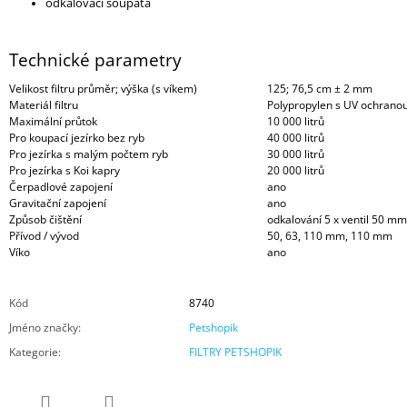
odkalovací šoupata
Technické parametry
Velikost filtru průměr; výška (s víkem)
125; 76,5 cm ± 2 mm
Materiál filtru
Polypropylen s UV ochrano
Maximální průtok
10 000 litrů
Pro koupací jezírko bez ryb
40 000 litrů
Pro jezírka s malým počtem ryb
30 000 litrů
Pro jezírka s Koi kapry
20 000 litrů
Čerpadlové zapojení
ano
Gravitační zapojení
ano
Způsob čištění
odkalování 5 x ventil 50 mm
Přívod / vývod
50, 63, 110 mm, 110 mm
Víko
ano
Kód
8740
Jméno značky
:
Petshopik
Kategorie
:
FILTRY PETSHOPIK