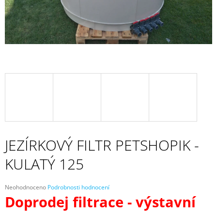
A
J
Í
T
?
HLEDAT
JEZÍRKOVÝ FILTR PETSHOPIK -
D
KULATÝ 125
O
P
O
Průměrné
R
Neohodnoceno
Podrobnosti hodnocení
hodnocení
U
Doprodej filtrace - výstavní
produktu
Č
je
U