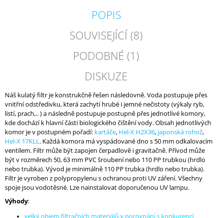
POPIS
SOUVISEJÍCÍ (8)
PODOBNÉ (1)
DISKUZE
Náš kulatý filtr je konstrukčně řešen následovně. Voda postupuje přes
vnitřní odstředivku, která zachytí hrubé i jemné nečistoty (výkaly ryb,
listí, prach,.. ) a následně postupuje postupně přes jednotlivé komory,
kde dochází k hlavní části biologického čištění vody. Obsah jednotlivých
komor je v postupném pořadí:
kartáče
,
Hel-X H2X36
,
japonská rohož
,
Hel-X 17KLL
. Každá komora má vyspádované dno s 50 mm odkalovacím
ventilem. Filtr může být zapojen čerpadlově i gravitačně. Přívod může
být v rozměrech 50, 63 mm PVC šroubení nebo 110 PP trubkou (hrdlo
nebo trubka). Vývod je minimálně 110 PP trubka (hrdlo nebo trubka).
Filtr je vyroben z polypropylenu s ochranou proti UV záření. Všechny
spoje jsou vodotěsné. Lze nainstalovat doporučenou UV lampu.
Výhody
:
velký objem filtračních materiálů v porovnání s konkurencí