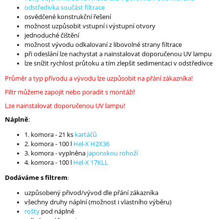
odstředivka součást filtrace
osvědčené konstrukční řešení
možnost uzpůsobit vstupní i výstupní otvory
jednoduché čištění
možnost vývodu odkalovaní z libovolné strany filtrace
při odeslání lze nachystat a nainstalovat doporučenou UV lampu
lze snížit rychlost průtoku a tím zlepšit sedimentaci v odstředivce
Průměr a typ přívodu a vývodu lze uzpůsobit na přání zákazníka!
Filtr můžeme zapojit nebo poradit s montáží!
Lze nainstalovat doporučenou UV lampu!
Náplně
:
1. komora - 21 ks
kartáčů
2. komora - 100 l
Hel-X H2X36
3. komora - vyplněna
japonskou rohoží
4. komora - 100 l
Hel-X 17KLL
Dodáváme s filtrem
:
uzpůsobený přivod/vývod dle přání zákazníka
všechny druhy náplní (možnost i vlastního výběru)
rošty
pod náplně