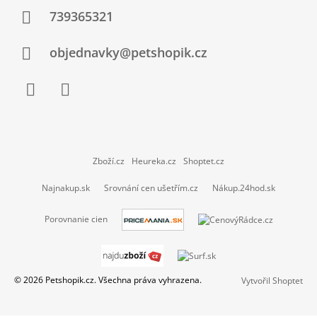
739365321
objednavky@petshopik.cz
Facebook
Instagram
Zboží.cz
Heureka.cz
Shoptet.cz
Najnakup.sk
Srovnání cen ušetřím.cz
Nákup.24hod.sk
Porovnanie cien
© 2026 Petshopik.cz. Všechna práva vyhrazena.
Vytvořil Shoptet