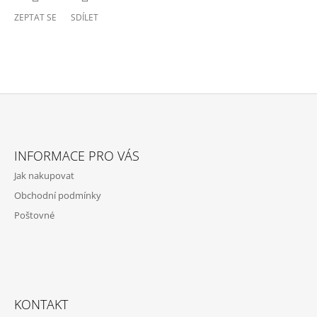
ZEPTAT SE
SDÍLET
Z
Á
INFORMACE PRO VÁS
P
Jak nakupovat
A
Obchodní podmínky
T
Poštovné
Í
KONTAKT