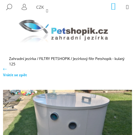
K
Přejít
NÁKUP
M
HLEDAT
CZK
na
KOŠÍK
O
PŘIHLÁŠENÍ
ZPĚT
ZPĚT
obsah
Š
Í
C
K
O
P
O
Domů
Zahradní jezírka
/
FILTRY PETSHOPIK
/
Jezírkový filtr Petshopik - kulatý
T
125
Ř
Vrátit se zpět
E
B
U
J
E
T
E
N