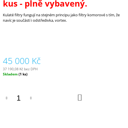
kus - plně vybavený.
0,0
J
z
E
5
Kulaté filtry fungují na stejném principu jako filtry komorové s tím, že
M
hvězdiček.
navíc je součástí i odstředivka, vortex.
E
KARTÁČ
60
X
15
CM
45 000 Kč
80
Kč
37 190,08 Kč bez DPH
Měrná
Skladem
(1 ks)
cena:
DO
KOŠÍKU