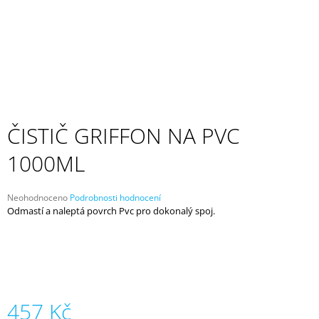
A
J
Í
T
?
ČISTIČ GRIFFON NA PVC
1000ML
HLEDAT
Průměrné
Neohodnoceno
Podrobnosti hodnocení
hodnocení
Odmastí a naleptá povrch Pvc pro dokonalý spoj.
D
produktu
O
je
P
0,0
z
O
5
R
hvězdiček.
U
Č
457 Kč
U