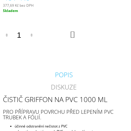
J
377,69 Kč bez DPH
E
Měrná
Skladem
M
cena:
E
DO
PROFI
KOŠÍKU
HADICE
63
MM
203
Kč
POPIS
DISKUZE
ČISTIČ GRIFFON NA PVC 1000 ML
PRO PŘÍPRAVU POVRCHU PŘED LEPENÍM PVC
TRUBEK A FÓLIÍ.
účinné odstranění nečistot z PVC