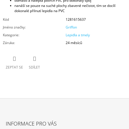
odmastí a naleptá povrch PVC pro dokonalý spoj
nanáší se pouze na suché plochy zbavené nečistot, tím se docílí
dokonalé přilnutí lepidla na PVC
Kód
1281615637
Jméno značky
:
Griffon
Kategorie
:
Lepidla a tmely
Záruka
:
24 měsíců
ZEPTAT SE
SDÍLET
Z
Á
INFORMACE PRO VÁS
P