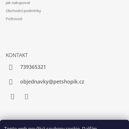
Jak nakupovat
A
Obchodní podmínky
T
Poštovné
Í
KONTAKT
739365321
objednavky@petshopik.cz
Facebook
Instagram
Zboží.cz
Heureka.cz
Shoptet.cz
Tento web používá soubory cookie. Dalším