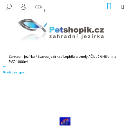
K
Přejít
NÁKUP
M
HLEDAT
CZK
na
KOŠÍK
O
PŘIHLÁŠENÍ
ZPĚT
ZPĚT
obsah
Š
Í
C
K
O
P
O
Domů
Zahradní jezírka
/
Stavba jezírka
/
Lepidla a tmely
/
Čistič Griffon na
T
PVC 1000ml
Ř
Vrátit se zpět
E
B
U
J
E
T
E
N