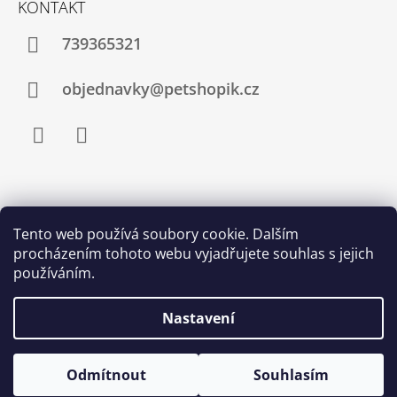
KONTAKT
739365321
objednavky@petshopik.cz
Facebook
Instagram
Zboží.cz
Heureka.cz
Shoptet.cz
Tento web používá soubory cookie. Dalším
procházením tohoto webu vyjadřujete souhlas s jejich
Najnakup.sk
Srovnání cen ušetřím.cz
Nákup.24hod.sk
používáním.
Porovnanie cien
Nastavení
Odmítnout
Souhlasím
© 2026 Petshopik.cz. Všechna práva vyhrazena.
Vytvořil Shoptet