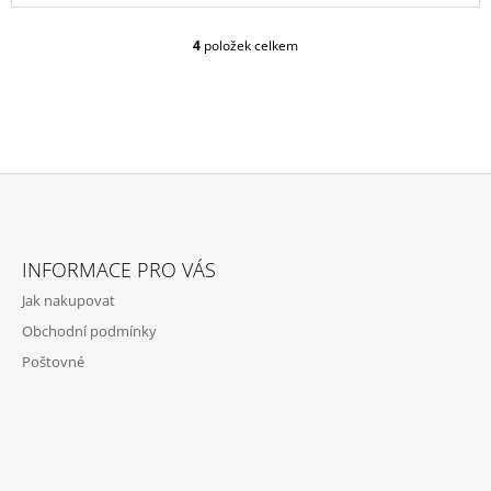
4
položek celkem
O
V
L
Á
D
A
C
Í
P
Z
R
Á
V
INFORMACE PRO VÁS
P
K
Jak nakupovat
Y
A
V
Obchodní podmínky
T
Ý
Poštovné
P
Í
I
S
U