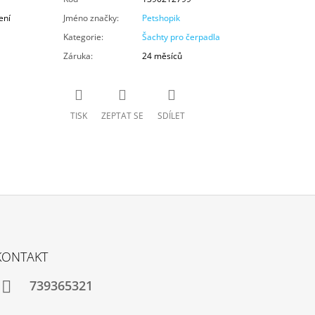
ení
Jméno značky
:
Petshopik
Kategorie
:
Šachty pro čerpadla
Záruka
:
24 měsíců
TISK
ZEPTAT SE
SDÍLET
KONTAKT
739365321