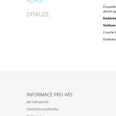
POPIS
Čerpadlo
dnové vp
DISKUZE
Dodávka 
Velikos
V suché 
Dodávka 
Z
Á
INFORMACE PRO VÁS
P
Jak nakupovat
A
Obchodní podmínky
T