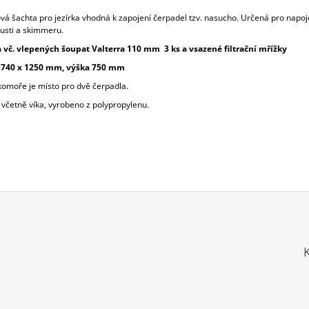
vá šachta pro jezírka vhodná k zapojení čerpadel tzv. nasucho. Určená pro napoj
usti a skimmeru.
vč. vlepených šoupat Valterra 110 mm 3 ks a vsazené filtrační mřížky
t 740 x 1250 mm, výška 750 mm
komoře je místo pro dvě čerpadla.
včetně víka, vyrobeno z polypropylenu.