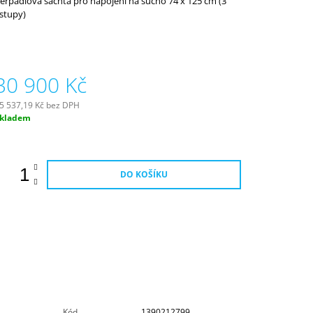
erpadlová šachta pro napojení na sucho 74 x 125 cm (3
roduktu
stupy)
e
,0
vězdiček.
30 900 Kč
5 537,19 Kč bez DPH
ěrná
kladem
ena:
DO KOŠÍKU
Kód
1390212799