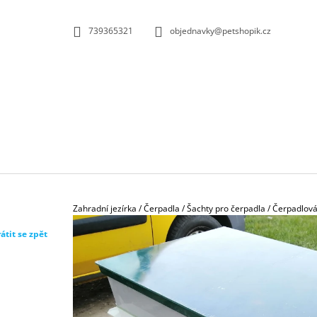
K
Přejít
na
O
ZPĚT
ZPĚT
739365321
objednavky@petshopik.cz
obsah
DO
DO
Š
OBCHODU
OBCHODU
Í
K
Domů
Zahradní jezírka
/
Čerpadla
/
Šachty pro čerpadla
/
Čerpadlová 
átit se zpět
BIOKULIČKY 42MM/1KS
1,45 Kč