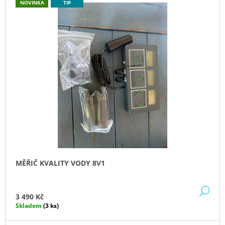
NOVINKA
TIP
J
E
M
E
GEOTEXTÍLIE
POD
FÓLII
300G/M2
35
Kč
MĚŘIČ KVALITY VODY 8V1
DE
3 490 Kč
Skladem
(3 ks)