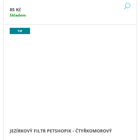
DE
85 Kč
Skladem
TIP
JEZÍRKOVÝ FILTR PETSHOPIK - ČTYŘKOMOROVÝ