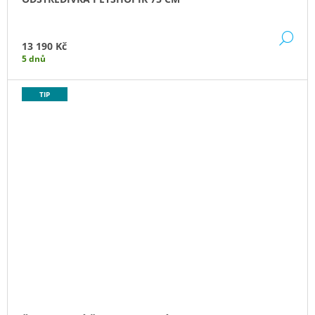
DE
13 190 Kč
5 dnů
TIP