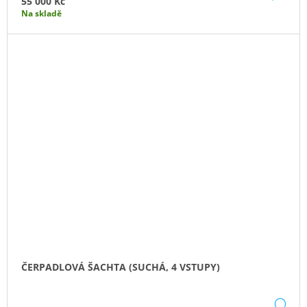
55 000 Kč
Na skladě
ČERPADLOVÁ ŠACHTA (SUCHÁ, 4 VSTUPY)
DE