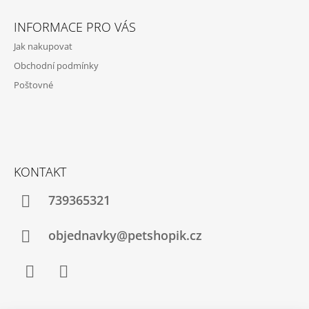
Z
Y
Á
V
INFORMACE PRO VÁS
Ý
P
P
Jak nakupovat
A
I
Obchodní podmínky
S
T
U
Poštovné
Í
KONTAKT
739365321
objednavky@petshopik.cz
Facebook
Instagram