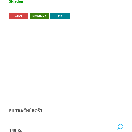
Skladem
AKCE
NOVINKA
TIP
FILTRAČNÍ ROŠT
DE
149 Kč