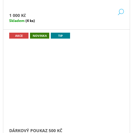
DE
1 000 Kč
Skladem
(4 ks)
AKCE
NOVINKA
TIP
DÁRKOVÝ POUKAZ 500 KČ