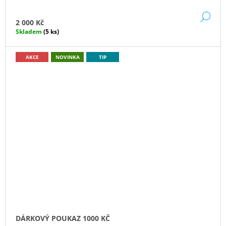
DE
2 000 Kč
Skladem
(5 ks)
AKCE
NOVINKA
TIP
DÁRKOVÝ POUKAZ 1000 KČ