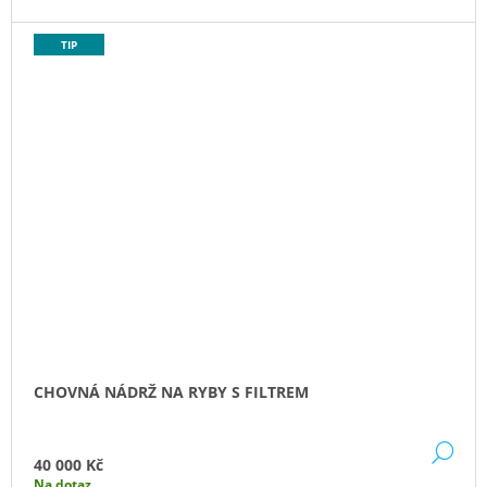
TIP
CHOVNÁ NÁDRŽ NA RYBY S FILTREM
DE
40 000 Kč
Na dotaz