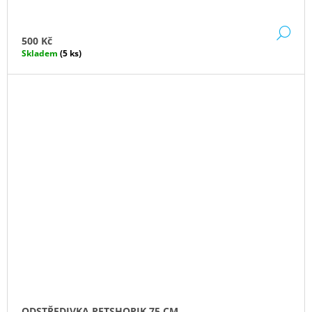
DE
500 Kč
Skladem
(5 ks)
ODSTŘEDIVKA PETSHOPIK 75 CM