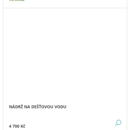
NÁDRŽ NA DEŠŤOVOU VODU
DE
4 700 Kč