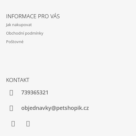
Z
Á
INFORMACE PRO VÁS
P
Jak nakupovat
A
Obchodní podmínky
T
Poštovné
Í
KONTAKT
739365321
objednavky@petshopik.cz
Facebook
Instagram