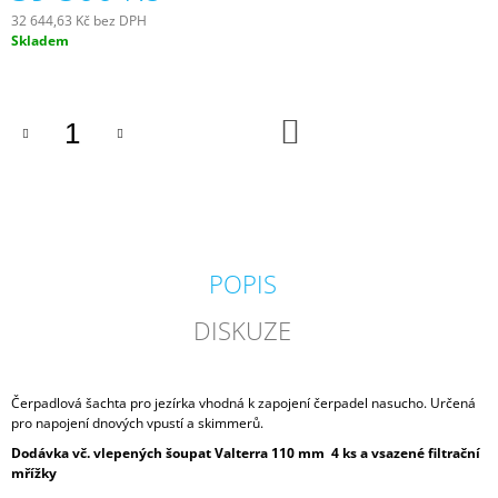
J
32 644,63 Kč bez DPH
E
Měrná
Skladem
M
cena:
E
DO
BIOAKVACIT
KOŠÍKU
-
BIOMOLITAN
CENA
ZA
1DM3
=
1LITR
POPIS
26
Kč
DISKUZE
Čerpadlová šachta pro jezírka vhodná k zapojení čerpadel nasucho. Určená
pro napojení dnových vpustí a skimmerů.
Dodávka vč. vlepených šoupat Valterra 110 mm 4 ks a vsazené filtrační
mřížky