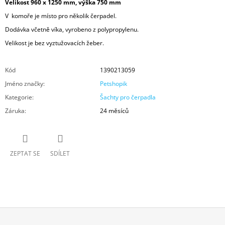
Velikost 960 x 1250 mm, výška 750 mm
V komoře je místo pro několik čerpadel.
Dodávka včetně víka, vyrobeno z polypropylenu.
Velikost je bez vyztužovacích žeber.
Kód
1390213059
Jméno značky
:
Petshopik
Kategorie
:
Šachty pro čerpadla
Záruka
:
24 měsíců
ZEPTAT SE
SDÍLET