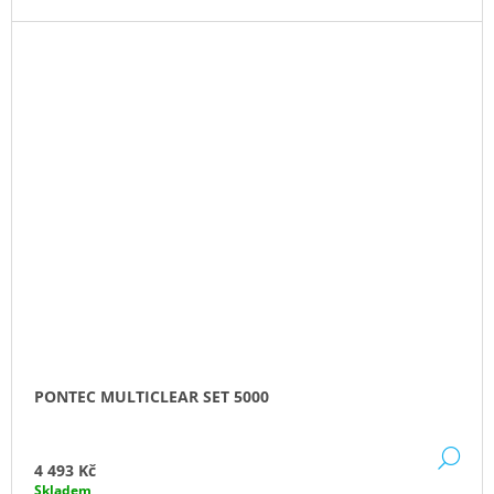
PONTEC MULTICLEAR SET 5000
DE
4 493 Kč
Skladem