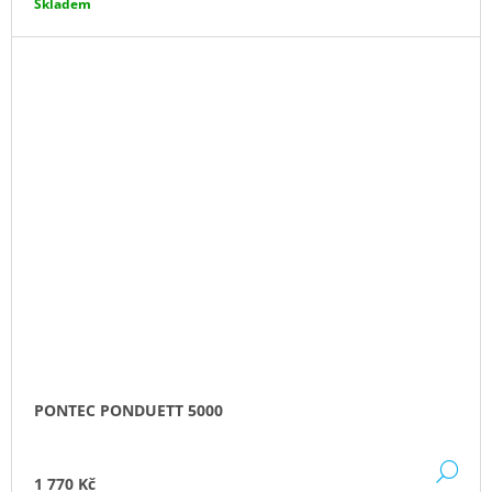
Skladem
PONTEC PONDUETT 5000
DE
1 770 Kč