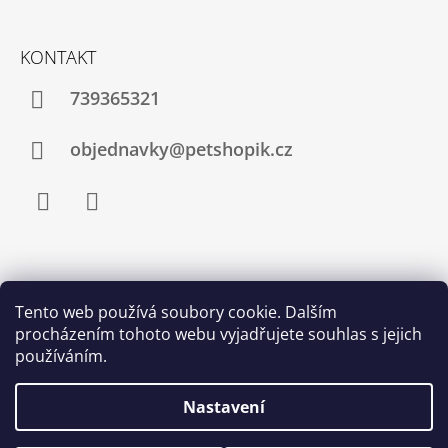
KONTAKT
739365321
objednavky@petshopik.cz
Facebook
Instagram
Zboží.cz
Heureka.cz
Shoptet.cz
Tento web používá soubory cookie. Dalším
procházením tohoto webu vyjadřujete souhlas s jejich
Najnakup.sk
Srovnání cen ušetřím.cz
Nákup.24hod.sk
používáním.
Porovnanie cien
Nastavení