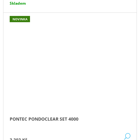
Skladem
NOVINKA
PONTEC PONDOCLEAR SET 4000
DE
3 303 Kč