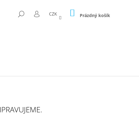
NÁKUPNÍ
HLEDAT
CZK
KOŠÍK
Prázdný košík
PŘIHLÁŠENÍ
IPRAVUJEME.
D FÓLII 300G/M2