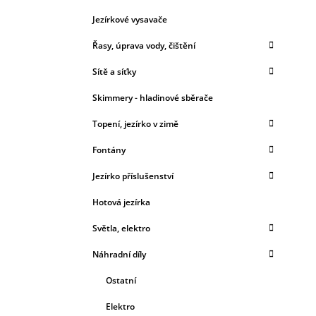
Jezírkové vysavače
Řasy, úprava vody, čištění
Sítě a síťky
Skimmery - hladinové sběrače
Topení, jezírko v zimě
Fontány
Jezírko příslušenství
Hotová jezírka
Světla, elektro
Náhradní díly
Ostatní
Elektro