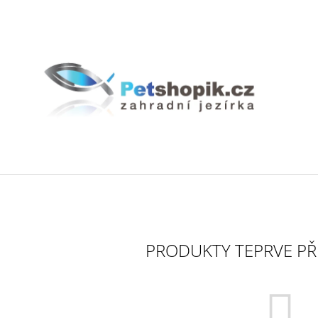
CO POTŘEBUJETE NAJÍT?
HLEDAT
DOPORUČUJEME
PRODUKTY TEPRVE PŘ
BIOAKVACIT - BIOMOLITAN CENA ZA
GEOTEXTÍLIE PO
1DM3 = 1LITR
35 Kč