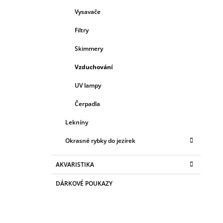
Vysavače
Filtry
Skimmery
Vzduchování
UV lampy
Čerpadla
Lekníny
Okrasné rybky do jezírek
AKVARISTIKA
DÁRKOVÉ POUKAZY