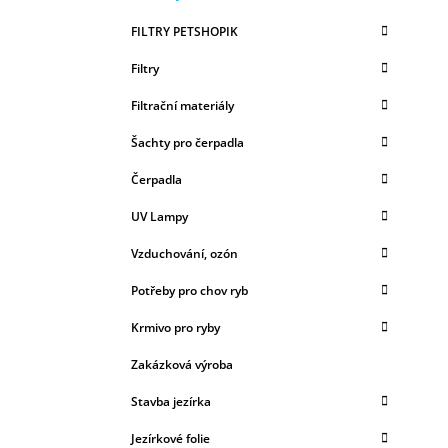
A
kategorie
T
T
FILTRY PETSHOPIK
E
R
G
Filtry
A
O
R
N
Filtrační materiály
I
N
E
Šachty pro čerpadla
Í
P
Čerpadla
A
UV Lampy
N
E
Vzduchování, ozón
L
Potřeby pro chov ryb
Krmivo pro ryby
Zakázková výroba
Stavba jezírka
Jezírkové folie