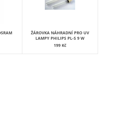
P
R
O
D
OSRAM
ŽÁROVKA NÁHRADNÍ PRO UV
U
LAMPY PHILIPS PL-S 9 W
K
199 Kč
T
Ů