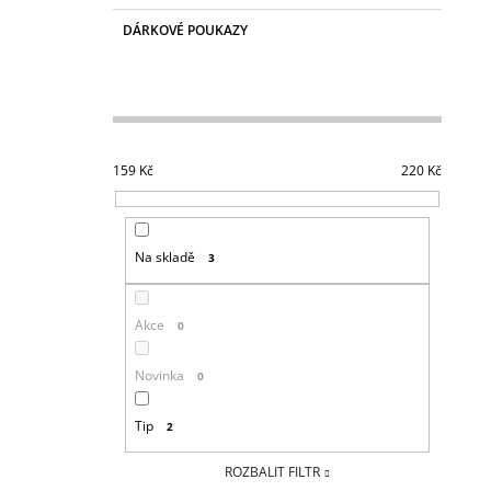
DÁRKOVÉ POUKAZY
159
Kč
220
Kč
Na skladě
3
Akce
0
Novinka
0
Tip
2
ROZBALIT FILTR