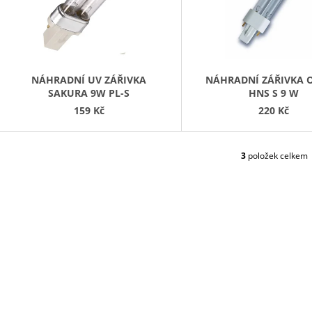
S
26 Kč
P
R
O
D
NÁHRADNÍ UV ZÁŘIVKA
NÁHRADNÍ ZÁŘIVKA 
SAKURA 9W PL-S
HNS S 9 W
U
159 Kč
220 Kč
K
T
Ů
3
položek celkem
O
V
L
Á
D
A
C
Í
P
R
V
K