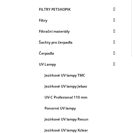
A
kategorie
T
T
FILTRY PETSHOPIK
E
R
G
Filtry
A
O
R
N
Filtrační materiály
I
N
E
Šachty pro čerpadla
Í
P
Čerpadla
A
UV Lampy
N
E
Jezírkové UV lampy TMC
L
Jezírkové UV lampy Jebao
UV-C Profesional 110 mm
Ponorné UV lampy
Jezírkové UV lampy Resun
Jezírkové UV lampy Xclear