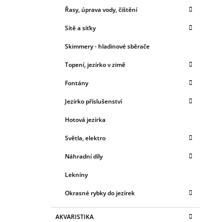
Řasy, úprava vody, čištění
Sítě a síťky
Skimmery - hladinové sběrače
Topení, jezírko v zimě
Fontány
Jezírko příslušenství
Hotová jezírka
Světla, elektro
Náhradní díly
Lekníny
Okrasné rybky do jezírek
AKVARISTIKA