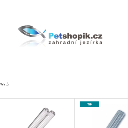
CO POTŘEBUJETE NAJÍT?
HLEDAT
DOPORUČUJEME
9 Watů
V
TIP
Ý
P
BIOAKVACIT - BIOMOLITAN CENA ZA
GEOTEXTÍLIE PO
1DM3 = 1LITR
35 Kč