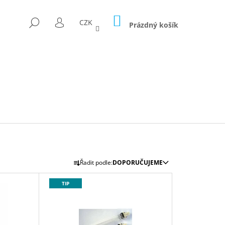
NÁKUPNÍ
HLEDAT
CZK
KOŠÍK
Prázdný košík
PŘIHLÁŠENÍ
Ř
Řadit podle:
DOPORUČUJEME
A
Z
TIP
E
N
D FÓLII 300G/M2
Í