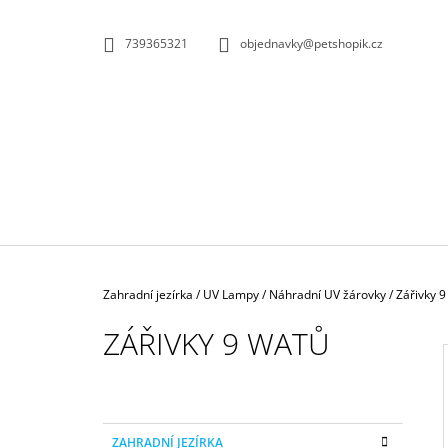
K
Přejít
na
O
ZPĚT
ZPĚT
739365321
objednavky@petshopik.cz
obsah
DO
DO
Š
OBCHODU
OBCHODU
Í
K
Domů
Zahradní jezírka
/
UV Lampy
/
Náhradní UV žárovky
/
Zářivky 
ZÁŘIVKY 9 WATŮ
P
BIOKULIČKY 42MM/1KS
O
I
K
Přeskočit
1,45 Kč
S
ZAHRADNÍ JEZÍRKA