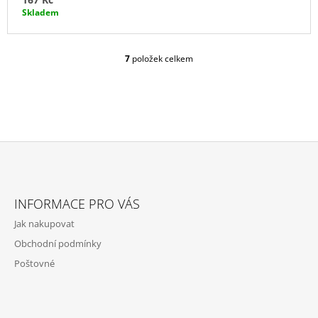
Skladem
7
položek celkem
O
V
L
Á
D
A
C
Í
P
Z
R
Á
V
INFORMACE PRO VÁS
P
K
Jak nakupovat
Y
A
V
Obchodní podmínky
T
Ý
Poštovné
P
Í
I
S
U