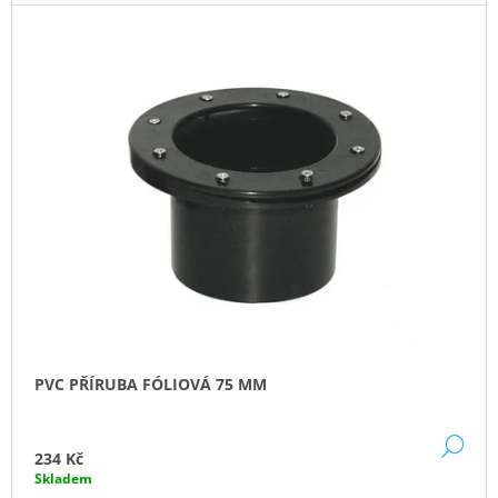
J
E
M
E
GEOTEXTÍLIE
POD
FÓLII
300G/M2
35
Kč
PVC PŘÍRUBA FÓLIOVÁ 75 MM
DE
234 Kč
Skladem