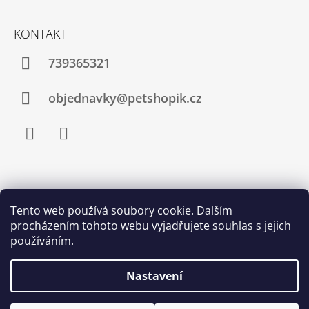
KONTAKT
739365321
objednavky@petshopik.cz
Facebook
Instagram
Zboží.cz
Heureka.cz
Shoptet.cz
Tento web používá soubory cookie. Dalším
procházením tohoto webu vyjadřujete souhlas s jejich
Najnakup.sk
Srovnání cen ušetřím.cz
Nákup.24hod.sk
používáním.
Porovnanie cien
Nastavení