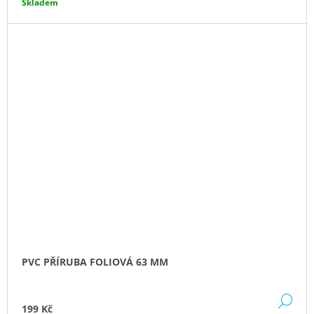
Skladem
PVC PŘÍRUBA FOLIOVÁ 63 MM
DE
199 Kč