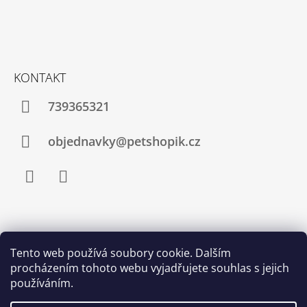
J
E
M
E
KONTAKT
KARTÁČ
60
739365321
X
15
CM
objednavky@petshopik.cz
80
Kč
Facebook
Instagram
Zboží.cz
Heureka.cz
Shoptet.cz
Tento web používá soubory cookie. Dalším
procházením tohoto webu vyjadřujete souhlas s jejich
Najnakup.sk
Srovnání cen ušetřím.cz
Nákup.24hod.sk
používáním.
Porovnanie cien