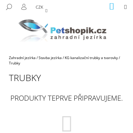
K
Přejít
NÁKUP
M
HLEDAT
CZK
na
KOŠÍK
O
PŘIHLÁŠENÍ
ZPĚT
ZPĚT
obsah
Š
Í
C
K
O
P
O
Domů
Zahradní jezírka
/
Stavba jezírka
/
KG kanalizační trubky a tvarovky
/
T
Trubky
Ř
TRUBKY
E
B
U
PRODUKTY TEPRVE PŘIPRAVUJEME.
J
E
T
E
N