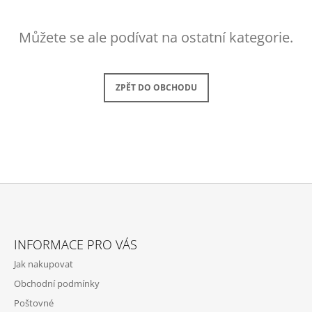
A
J
Můžete se ale podívat na ostatní kategorie.
Í
T
?
ZPĚT DO OBCHODU
HLEDAT
Z
D
O
Á
INFORMACE PRO VÁS
P
P
O
Jak nakupovat
A
R
U
Obchodní podmínky
T
Č
Poštovné
Í
U